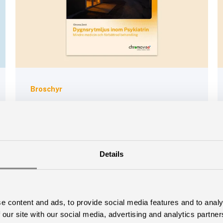
Broschyr
DYGNSRYTMLJUS INOM
PSYKIATRIN
I denna broschyr kan du upptäcka information
om dygnsrytm belysning anpassad för
Details
psykiatrisk vård.
e content and ads, to provide social media features and to analy
 our site with our social media, advertising and analytics partn