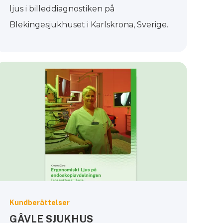
ljus i billeddiagnostiken på
Blekingesjukhuset i Karlskrona, Sverige.
Kundberättelser
GÂVLE SJUKHUS