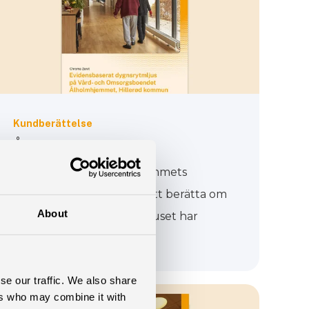
Kundberättelse
ÅLHOLMHJEMMET
Lyssna på vad Ålholmhjemmets
vårdhem i Danmark har att berätta om
About
värdet som dygnsrytmeljuset har
bidragit med.
se our traffic. We also share
ers who may combine it with