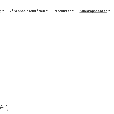
g
Våra specialområden
Produkter
Kunskapscenter
er,