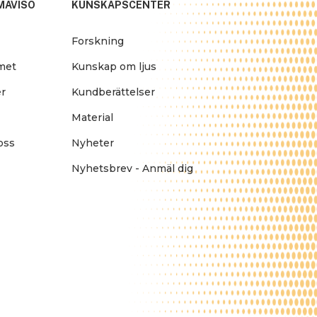
MAVISO
KUNSKAPSCENTER
Forskning
amet
Kunskap om ljus
r
Kundberättelser
Material
oss
Nyheter
Nyhetsbrev - Anmäl dig