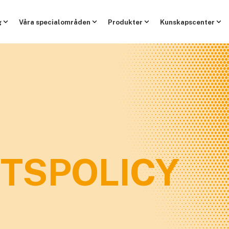
g
Våra specialområden
Produkter
Kunskapscenter
ETSPOLICY