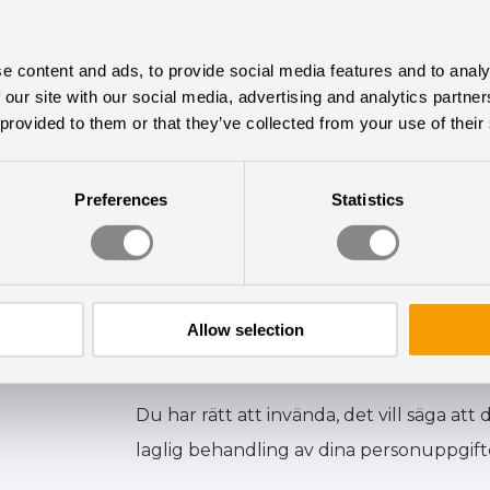
Shield-lista.
e content and ads, to provide social media features and to analy
Enligt dataskyddsförordningen har du viss
 our site with our social media, advertising and analytics partn
av dina personuppgifter. Om du vill utöv
 provided to them or that they’ve collected from your use of their
Du har rätt till insyn och rättelse, det vi
Preferences
Statistics
insamlade data på vår plattform och kor
Du har rätt till radering, det vill säga att
raderar all information efter projektets/a
eller juridiska skäl anser att det är nöd
Allow selection
Uppgifterna raderas senast när eventuella
Du har rätt att invända, det vill säga att d
laglig behandling av dina personuppgift