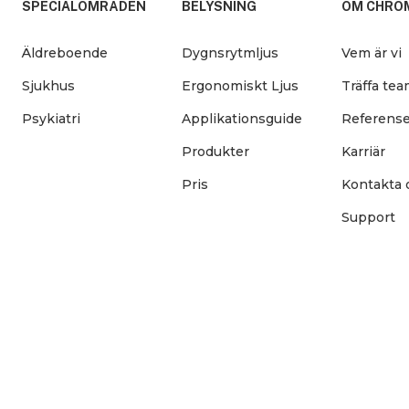
SPECIALOMRÅDEN
BELYSNING
OM CHRO
Äldreboende
Dygnsrytmljus
Vem är vi
Sjukhus
Ergonomiskt Ljus
Träffa te
Psykiatri
Applikationsguide
Referense
Produkter
Karriär
Pris
Kontakta 
Support