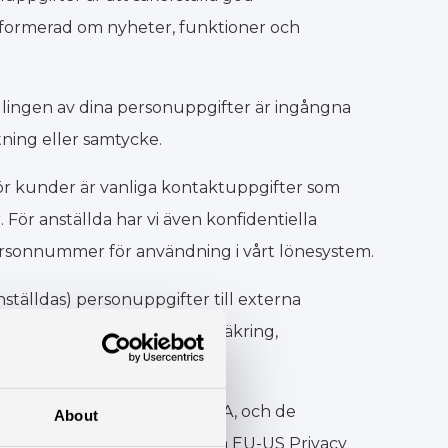
nformerad om nyheter, funktioner och
dlingen av dina personuppgifter är ingångna
ftning eller samtycke.
för kunder är vanliga kontaktuppgifter som
ör anställda har vi även konfidentiella
sonnummer för användning i vårt lönesystem.
anställdas) personuppgifter till externa
ommunen, ATP, pension, försäkring,
dra underbiträden.
r EU/EES - till exempel i USA, och de
About
 EU-kommissionens godkända EU-US Privacy