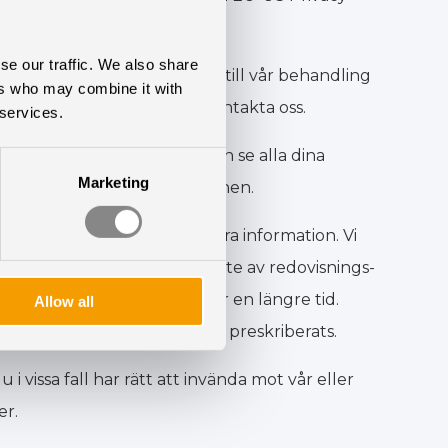
se our traffic. We also share
a rättigheter i förhållande till vår behandling
ers who may combine it with
a dina rättigheter ska du kontakta oss.
 services.
ll säga att du när som helst kan se alla dina
Marketing
rigera/uppdatera informationen.
 du alltid har tillgång att radera information. Vi
nställningens avslut, om vi inte av redovisnings-
vändigt att behålla dem under en längre tid.
Allow all
 fordringsrättsliga krav har preskriberats.
u i vissa fall har rätt att invända mot vår eller
er.