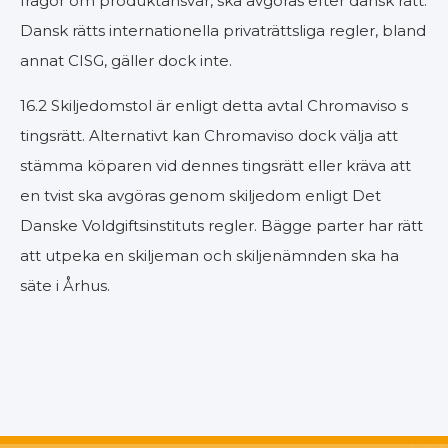
frågor om produktansvar, ska avgöras efter dansk rätt.
Dansk rätts internationella privaträttsliga regler, bland
annat CISG, gäller dock inte.
16.2 Skiljedomstol är enligt detta avtal Chromaviso s
tingsrätt. Alternativt kan Chromaviso dock välja att
stämma köparen vid dennes tingsrätt eller kräva att
en tvist ska avgöras genom skiljedom enligt Det
Danske Voldgiftsinstituts regler. Bägge parter har rätt
att utpeka en skiljeman och skiljenämnden ska ha
säte i Århus.