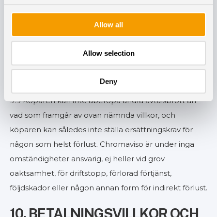
inom vilken felen ska åtgärdas. Om Chromaviso inte
uppfyller sina skyldigheter inom en sådan frist, har
Allow all
Chromaviso rätt och skyldighet att efter eget val
antingen meddela ett motsvarande avdrag på det
Allow selection
avtalade priset eller at acceptera att den med fel
behäftade delen tas i retur.
Deny
9.9 Köparen kan inte åberopa andra avtalsbrott än
vad som framgår av ovan nämnda villkor, och
köparen kan således inte ställa ersättningskrav för
någon som helst förlust. Chromaviso är under inga
omständigheter ansvarig, ej heller vid grov
oaktsamhet, för driftstopp, förlorad förtjänst,
följdskador eller någon annan form för indirekt förlust.
10. BETALNINGSVILLKOR OCH