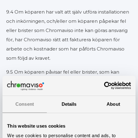
9.4 Om köparen har valt att själv utföra installationen
och inkörningen, och/eller om köparen påpekar fel
eller brister som Chromaviso inte kan göras ansvarig
för, har Chromaviso rätt att fakturera köparen för
arbete och kostnader som har påförts Chromaviso
som följd av kravet.
9.5 Om köparen påvisar fel eller brister, som kan
göras gällande mot Chromaviso, har Chromaviso rätt
och skyldighet att välja mellan att leverera ersättning,
att avhjälpa felet eller bristen eller att erbjuda
Consent
Details
About
köparen ett motsvarande avdrag på köpesumman,
varefter felet eller bristen ska anses vara helt avhjälpt.
This website uses cookies
9.6 Vid fel i en del avhjälps felet av Chromaviso
We use cookies to personalise content and ads, to