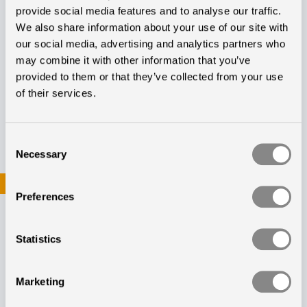
genom att Chromaviso levererar en ny del till
provide social media features and to analyse our traffic.
köparen mot retur av den med fel behäftade delen.
We also share information about your use of our site with
our social media, advertising and analytics partners who
Den med fel behäftade delen är härefter
may combine it with other information that you’ve
Chromavisos egendom. Reklamationsperioden
provided to them or that they’ve collected from your use
specificerad i punkt 9.2 gäller också denna nya del.
of their services.
9.7 Eventuella kostnader för resa, kost och logi som
uppstår i samband med avhjälpning av fel och brister
Consent
Necessary
Selection
som konstateras efter överlämnandet, bärs av
köparen.
Preferences
9.8 Om Chromaviso inte inom 30 dagar efter
klarläggandet av frågan om krav har uppfyllt sina
Statistics
förpliktelser som angivet i punkt 9.5 och 9.6 är
köparen berättigad till att genom skriftligt
Marketing
meddelande till Chromaviso fastställa en rimlig frist