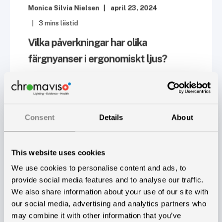
Monica Silvia Nielsen
april 23, 2024
3
mins lästid
Vilka påverkningar har olika
färgnyanser i ergonomiskt ljus?
Ljus är inte bara avgörande för vår syn, det bär
också med sig en mångfald av färger som ...
Consent
Details
About
Läs mer
This website uses cookies
We use cookies to personalise content and ads, to
provide social media features and to analyse our traffic.
We also share information about your use of our site with
our social media, advertising and analytics partners who
may combine it with other information that you’ve