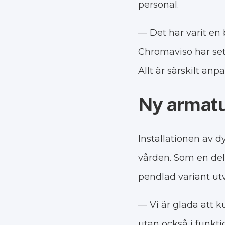
personal.
— Det har varit en 
Chromaviso har sett 
Allt är särskilt an
Ny armatu
Installationen av 
vården. Som en del
pendlad variant utv
— Vi är glada att k
utan också i funkti