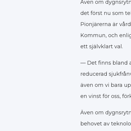
Även om dygnsrytml
det först nu som t
Pionjärerna är vå
Kommun, och enlig
ett självklart val.
— Det finns bland an
reducerad sjukfrån
även om vi bara upp
en vinst för oss, för
Även om dygnsrytml
behovet av teknolo