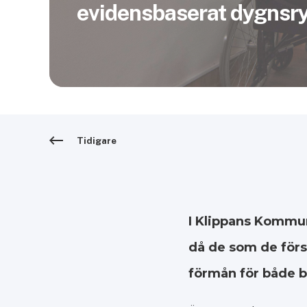
evidensbaserat dygnsr
Tidigare
I Klippans Kommun 
då de som de först
förmån för både b