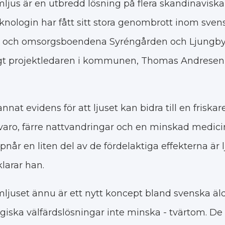
jus är en utbredd lösning på flera skandinavisk
eknologin har fått sitt stora genombrott inom sve
rd och omsorgsboendena Syréngården och Ljungby
t projektledaren i kommunen, Thomas Andresen, 
nat evidens för att ljuset kan bidra till en friskar
varo, färre nattvandringar och en minskad medici
når en liten del av de fördelaktiga effekterna är l
klarar han.
juset ännu är ett nytt koncept bland svenska äl
giska välfärdslösningar inte minska - tvärtom. 