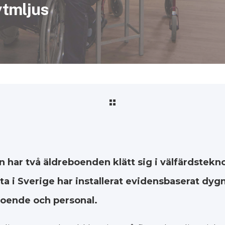
ytmljus
har två äldreboenden klätt sig i välfärdstekno
a i Sverige har installerat evidensbaserat dygns
oende och personal.