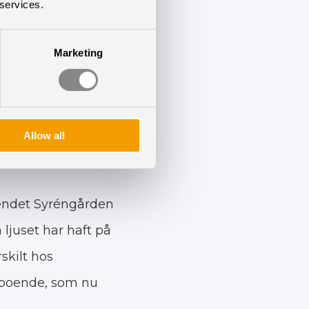
 services.
Marketing
rsom vi anser att
 våra
Allow all
där - och dem som
boendet Syréngården
ljuset har haft på
skilt hos
s boende, som nu