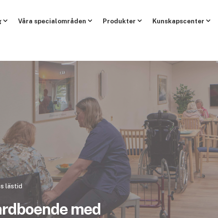
g
Våra specialområden
Produkter
Kunskapscenter
s lästid
 vårdboende med