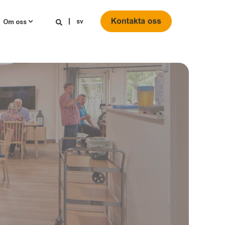
sv
Om oss