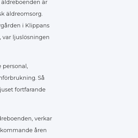
a äldreboenden är
nsk äldreomsorg.
gården i Klippans
var ljuslösningen
e personal,
nförbrukning. Så
juset fortfarande
dreboenden, verkar
De kommande åren