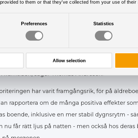
 provided to them or that they’ve collected from your use of their
Preferences
Statistics
n har dygnsrytmljus länge varit en prioritet efte
fokusera på att skapa en bra och stödjande miljö på
Allow selection
e för dem som arbetar där och för dem som bor 
i framtiden, säger Thomas Andresen.
ioriteringen har varit framgångsrik, för på äldre
an rapportera om de många positiva effekter som 
s boende, inklusive en mer stabil dygnsrytm - sär
 nu får rätt ljus på natten - men också hos dera