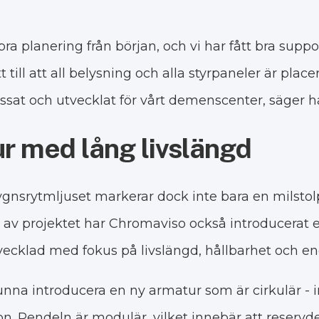
bra planering från början, och vi har fått bra supp
till att all belysning och alla styrpaneler är placer
passat och utvecklat för vårt demenscenter, säger h
r med lång livslängd
dygnsrytmljuset markerar dock inte bara en milsto
 av projektet har Chromaviso också introducerat 
ecklad med fokus på livslängd, hållbarhet och ener
unna introducera en ny armatur som är cirkulär - i
on. Pendeln är modulär, vilket innebär att reservde