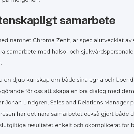
va på morgonen.
etenskapligt samarbete
med namnet Chroma Zenit, är specialutvecklat av
ära samarbete med hälso- och sjukvårdspersonal
.
ju en djup kunskap om både sina egna och boend
avgörande för oss att skapa en bra dialog med dem n
tar Johan Lindgren, Sales and Relations Manager p
esen har det nära samarbetet också gjort både 
slutgiltiga resultatet enkelt och okomplicerat fö