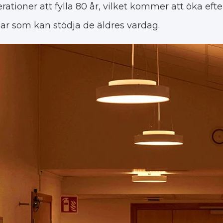
tioner att fylla 80 år, vilket kommer att öka eft
gar som kan stödja de äldres vardag.