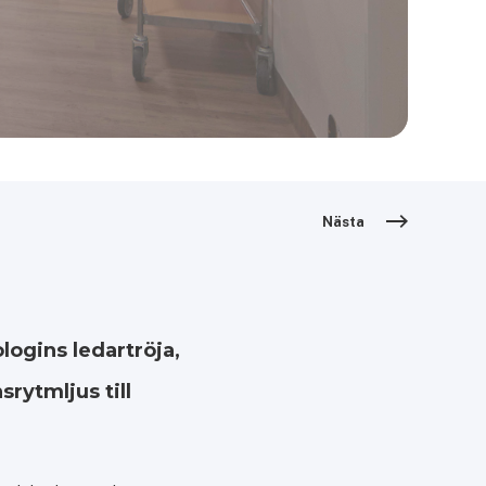
Nästa
logins ledartröja,
rytmljus till