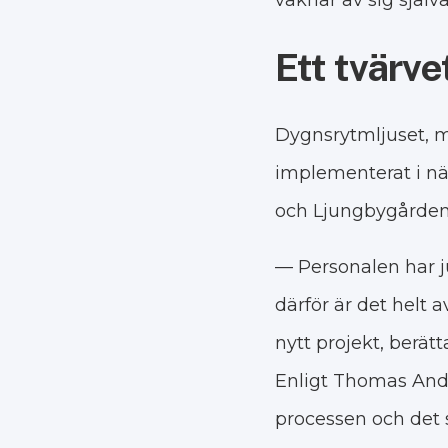
vaknar av sig själ
Ett tvärv
Dygnsrytmljuset, 
implementerat i n
och Ljungbygården
— Personalen har 
därför är det helt 
nytt projekt, berät
Enligt Thomas Andr
processen och det 