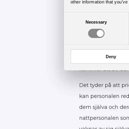
other information that you’ve
Consent
Necessary
Selection
— I Klippans Kommu
det är viktigt att 
Deny
äldreboenden, båd
kommer att bo där 
Det tyder på att pr
kan personalen red
dem själva och dera
nattpersonalen som