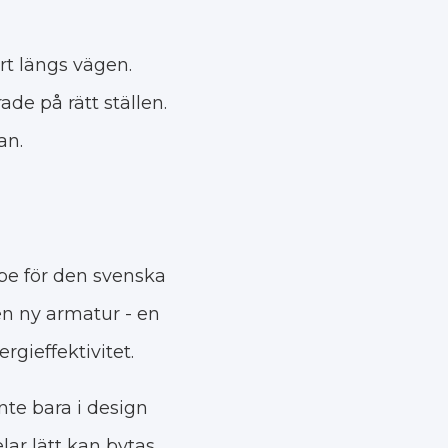
ort längs vägen.
ade på rätt ställen.
an.
lpe för den svenska
en ny armatur - en
gieffektivitet.
nte bara i design
lar lätt kan bytas