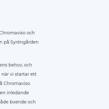
 Chromaviso och
en på Syréngården
ens behov, och
är vi startar ett
å Chromaviso. ​
den inledande
r både boende och