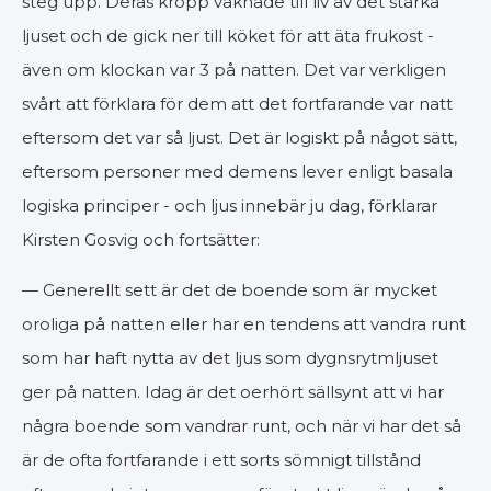
steg upp. Deras kropp vaknade till liv av det starka
ljuset och de gick ner till köket för att äta frukost -
även om klockan var 3 på natten. Det var verkligen
svårt att förklara för dem att det fortfarande var natt
eftersom det var så ljust. Det är logiskt på något sätt,
eftersom personer med demens lever enligt basala
logiska principer - och ljus innebär ju dag, förklarar
Kirsten Gosvig och fortsätter:
— Generellt sett är det de boende som är mycket
oroliga på natten eller har en tendens att vandra runt
som har haft nytta av det ljus som dygnsrytmljuset
ger på natten. Idag är det oerhört sällsynt att vi har
några boende som vandrar runt, och när vi har det så
är de ofta fortfarande i ett sorts sömnigt tillstånd