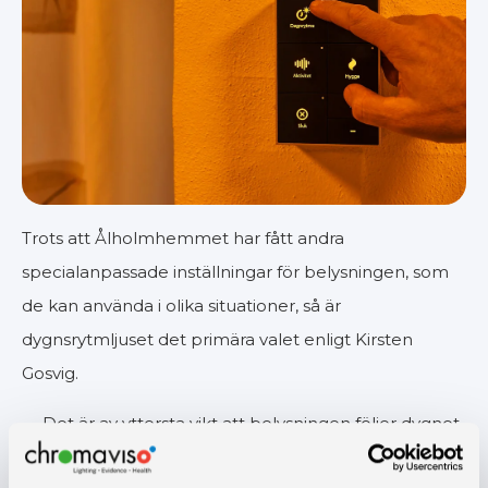
Trots att Ålholmhemmet har fått andra
specialanpassade inställningar för belysningen, som
de kan använda i olika situationer, så är
dygnsrytmljuset det primära valet enligt Kirsten
Gosvig.
— Det är av yttersta vikt att belysningen följer dygnet,
eftersom det är det konceptet vi har investerat i och