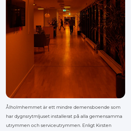
Ålholmhemmet är ett mindre demensboende som
har dygnsrytmljuset installerat på alla gemensamma
utrymmen och serviceutrymmen. Enligt Kirsten