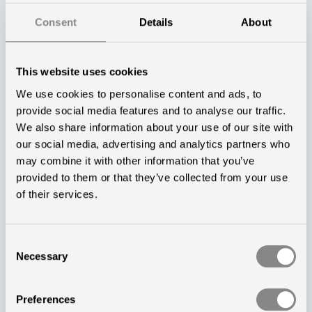
vill dra nytta av. Om det skulle uppstå en
Consent
Details
About
akutsituation, som när en boende faller i korridoren,
så måste personalen självklart få tända akutljuset.
Men det roliga är att de aldrig har behövt använda de
This website uses cookies
andra ljusinställningarna - inte ens i en akutsituation.
We use cookies to personalise content and ads, to
De låter det stå på dygnsrytmljuset, dels för att det
provide social media features and to analyse our traffic.
We also share information about your use of our site with
sällan inträffar akuta situationer på natten när de
our social media, advertising and analytics partners who
boende sover, och dels för att de har blivit så nöjda
may combine it with other information that you’ve
med att ha fått ett ljus som följer dygnet.
provided to them or that they’ve collected from your use
of their services.
En specifik händelse har verkligen bekräftat den
ovärderliga betydelsen av dygnsrytmljuset för
Consent
nattpersonalen på Ålholmhemmet.
Necessary
Selection
— En incident inträffade cirka 4 år efter installationen
Preferences
av dygnsrytmljuset, då en blixt slog ned i byggnaden.