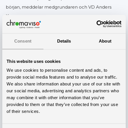
början, meddelar medgrundaren och VD Anders
Kryger.
— Intresset för att inkludera ljus i stora byggprojekt
har ökat markant de senaste åren. De nya sjukhusen
Consent
Details
About
och äldreboendena vill, precis som vi, att miljön ska
vara en medspelare i patienternas läkningsprocess
This website uses cookies
och i arbetsmiljön. Vår lösning prioriteras som ett
We use cookies to personalise content and ads, to
tryggt val eftersom den bygger på både bevis och
provide social media features and to analyse our traffic.
erfarenhet. Samtidigt märker vi att kunder som har
We also share information about your use of our site with
använt vårt dygnsrytmljus i några år nu återkommer
our social media, advertising and analytics partners who
may combine it with other information that you’ve
med önskemål om att sprida lösningen till större
provided to them or that they’ve collected from your use
områden eller fler avdelningar, förklarar han.
of their services.