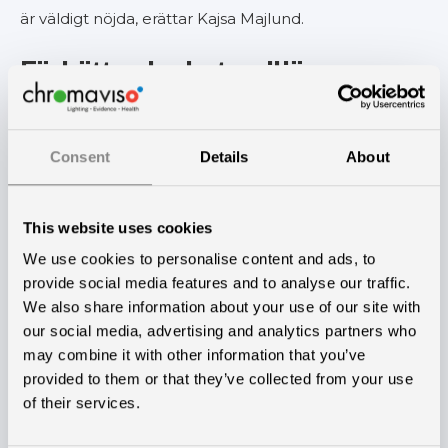
är väldigt nöjda, erättar Kajsa Majlund.
Förbättrad arbetsmiljö
Ergonomiskt Ljus är ett specialljus som har existerat
sedan 2006 och i dag finns det över 700 installationer
Consent
Details
About
runt om i Skandinavien. Ljuskonceptet kännetecknas
av den effektiva kombinationen av rött och grönt ljus,
This website uses cookies
som har en användardokumenterat positiv betydelse
We use cookies to personalise content and ads, to
för både arbetsmiljö, kvalitet och säkerhet.
provide social media features and to analyse our traffic.
We also share information about your use of our site with
— Vi blir mindre trötta i ögonen – jag känner mig inte
our social media, advertising and analytics partners who
may combine it with other information that you’ve
så ansträngd. Det är en stor förbättring för oss, och
provided to them or that they’ve collected from your use
vår arbetsmiljö har blivit mycket bättre. Vi tycker
of their services.
särskilt bra om kombinationen av det röda och gröna