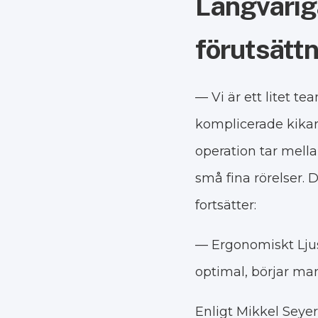
Långvarig
förutsätt
— Vi är ett litet te
komplicerade kikaro
operation tar mella
små fina rörelser.
fortsätter:
— Ergonomiskt Ljus 
optimal, börjar man
Enligt Mikkel Seye