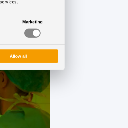
 services.
kor bra
ntation. Samtidigt
Marketing
icin.
Allow all