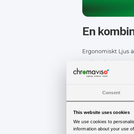
En kombina
Ergonomiskt Ljus är
undersökningsrum 
kombinationen av k
— Kontrasterna är b
Consent
Mikkel Seyer-Hans
This website uses cookies
Under kikertkirurgi
We use cookies to personalis
information about your use of
säkerställer hög bi