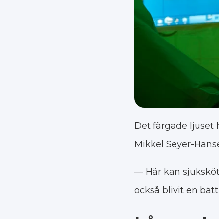
Det färgade ljuset 
Mikkel Seyer-Hans
— Här kan sjuksköte
också blivit en bät