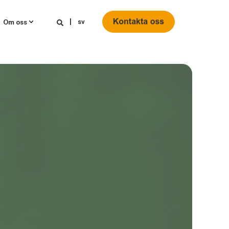
sv
Om oss