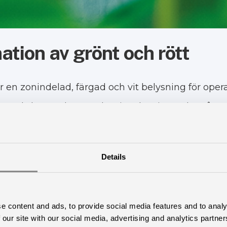
tion av grönt och rött
 en zonindelad, färgad och vit belysning för oper
med skärmarbete. Belysningslösningen består av 
omplementärfärgerna grönt och rött ljus.
ehagliga och mycket tydliga i det gröna och röda l
Details
en.
 delas rummet in i flera ljuszoner. Det gröna lju
e content and ads, to provide social media features and to analy
 our site with our social media, advertising and analytics partn
ldkvalitet, minimerar reflektion och får ögat att s