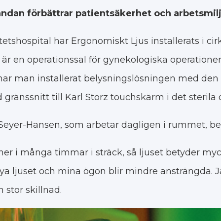
tändan förbättrar patientsäkerhet och arbetsmilj
etshospital har Ergonomiskt Ljus installerats i cir
r en operationssal för gynekologiska operationer
 har man installerat belysningslösningen med den
ränssnitt till Karl Storz touchskärm i det sterila
Seyer-Hansen, som arbetar dagligen i rummet, ber
oner i många timmar i sträck, så ljuset betyder myck
nya ljuset och mina ögon blir mindre ansträngda. 
 stor skillnad.