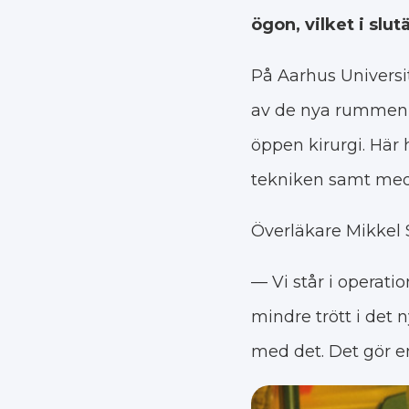
ögon, vilket i slu
På Aarhus Universit
av de nya rummen ä
öppen kirurgi. Här
tekniken samt med g
Överläkare Mikkel 
— Vi står i operati
mindre trött i det 
med det. Det gör en