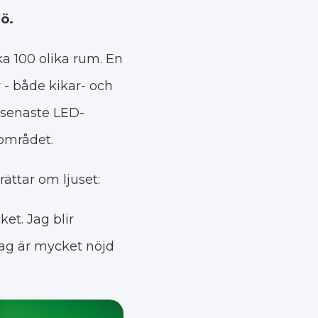
ö.
ka 100 olika rum. En
 - både kikar- och
 senaste LED-
 området.
ättar om ljuset:
et. Jag blir
Jag är mycket nöjd