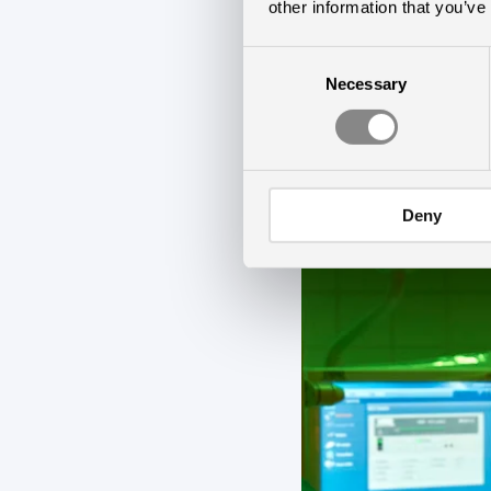
other information that you’ve
huvudbelysningen m
Consent
ljusförhållanden fö
Necessary
Selection
har anestesin en vi
Deny