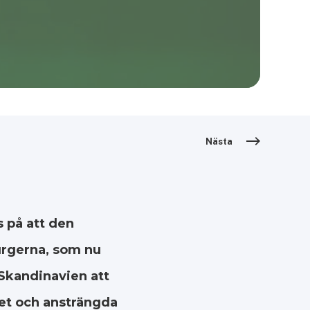
Nästa
s på att den
urgerna, som nu
 Skandinavien att
het och ansträngda