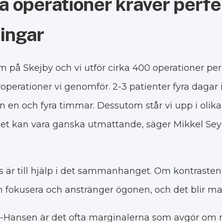
a operationer kräver perf
ningar
am på Skejby och vi utför cirka 400 operationer per 
perationer vi genomför. 2-3 patienter fyra dagar i
n en och fyra timmar. Dessutom står vi upp i olika
 Det kan vara ganska utmattande, säger Mikkel Se
är till hjälp i det sammanhanget. Om kontrasten i
 fokusera och anstränger ögonen, och det blir man
r-Hansen är det ofta marginalerna som avgör om 