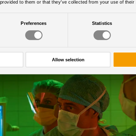
 provided to them or that they’ve collected from your use of their
inskar bländning och ger läkare och sjuksköters
r arbete, för att hämta utrustning och för dokume
Preferences
Statistics
t ljuszon för att observera patienten och hitta med
Allow selection