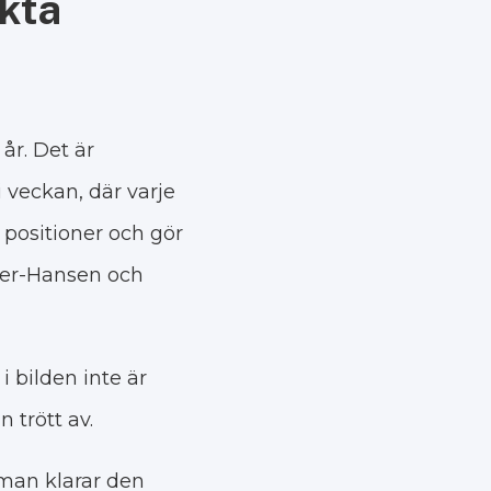
ekta
år. Det är
 veckan, där varje
 positioner och gör
yer-Hansen och
 bilden inte är
 trött av.
man klarar den