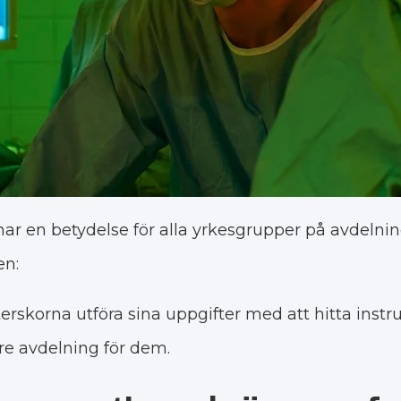
har en betydelse för alla yrkesgrupper på avdelnin
en:
rskorna utföra sina uppgifter med att hitta instr
tre avdelning för dem.