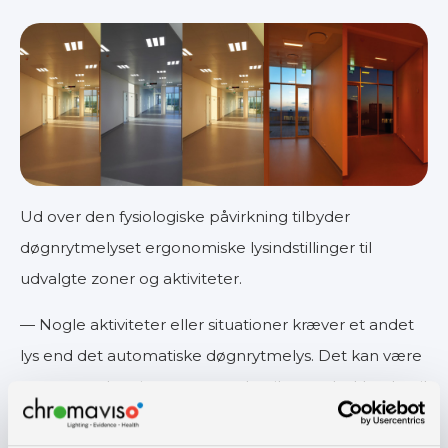
Ud over den fysiologiske påvirkning tilbyder
døgnrytmelyset ergonomiske lysindstillinger til
udvalgte zoner og aktiviteter.
— Nogle aktiviteter eller situationer kræver et andet
lys end det automatiske døgnrytmelys. Det kan være
en spot ved patienten, varmt lys til samtale, klart lys til
medicindisponering eller kraftigt lys til akutte