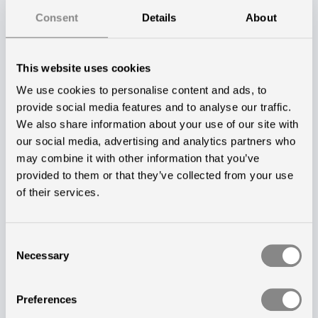
situationer. Det skal være nemt og intuitivt at betjene
Consent
Details
About
– både for patienten, pårørende og personalet,
pointerer han.
This website uses cookies
Dynamisk lys til
We use cookies to personalise content and ads, to
provide social media features and to analyse our traffic.
dagsbemandede områder
We also share information about your use of our site with
our social media, advertising and analytics partners who
Dynamisk lys er en mindre avanceret lysløsning, som
may combine it with other information that you’ve
ofte kaldes dagslyssimulering, tunable white eller
provided to them or that they’ve collected from your use
of their services.
kelvin change og er kendetegnene ved at være hvidt
lys, der kan variere i farvetemperatur og intensitet.
Consent
— På områder, hvor man kun opholder sig i
Necessary
Selection
dagstimer, er dagslyssimulering med dynamisk lys en
god løsning. Her er det vigtigt, at der er tilstrækkeligt
Preferences
lys og at lyset automatisk forandrer sig over dagen,