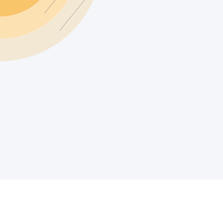
litet samt arbejdsmiljøet for medarbejdere.
ders Kryger
Grundlægger