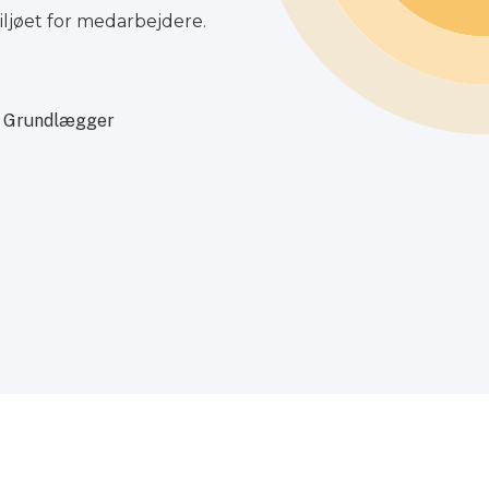
iljøet for medarbejdere.
helingsproces og livskva
Grundlægger
An