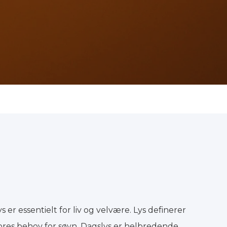
ys er essentielt for liv og velvære. Lys definerer
vores behov for søvn. Dagslys er helbredende