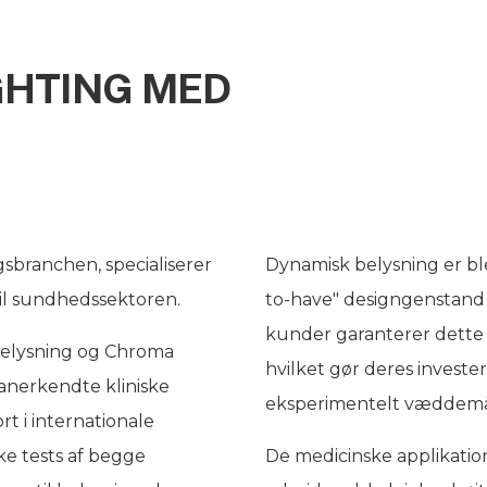
GHTING MED
gsbranchen, specialiserer
Dynamisk belysning er ble
til sundhedssektoren.
to-have" designgenstand t
kunder garanterer dette 
elysning og Chroma
hvilket gør deres invester
anerkendte kliniske
eksperimentelt væddemå
rt i internationale
ske tests af begge
De medicinske applikation