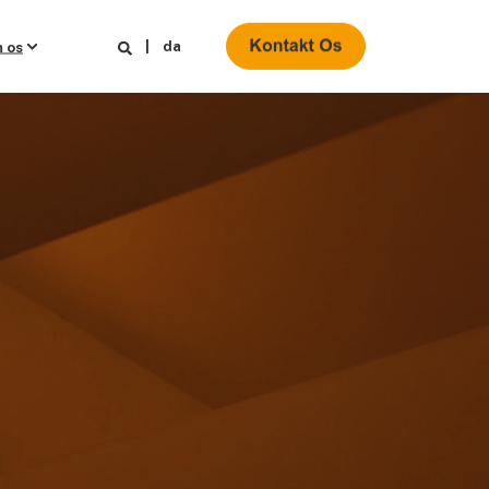
da
 os