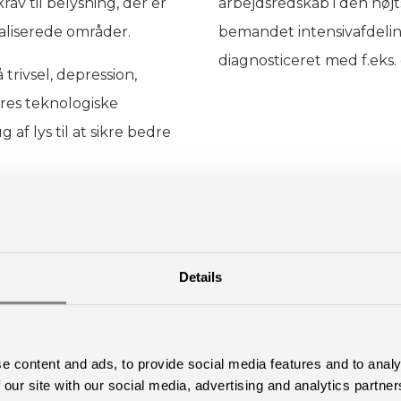
av til belysning, der er
arbejdsredskab i den højt
cialiserede områder.
bemandet intensivafdeling
diagnosticeret med f.eks. 
trivsel, depression,
es teknologiske
 af lys til at sikre bedre
Details
e content and ads, to provide social media features and to analy
 our site with our social media, advertising and analytics partn