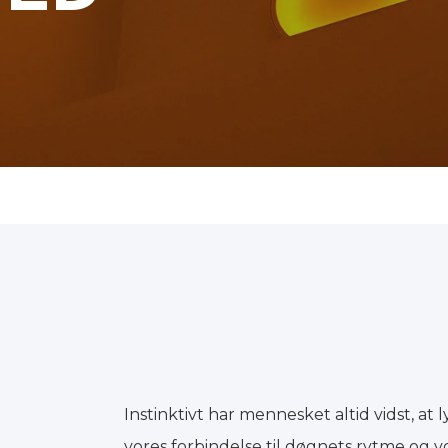
Instinktivt har mennesket altid vidst, at l
vores forbindelse til døgnets rytme og 