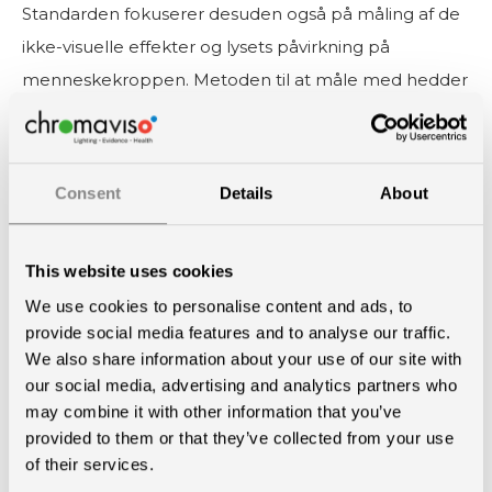
Standarden fokuserer desuden også på måling af de
ikke-visuelle effekter og lysets påvirkning på
menneskekroppen. Metoden til at måle med hedder
Melanopic EDI – også kendt som M-EDI. EDI står for
Equivalent Daylight Illuminance. Målestokken gør os i
stand til at sikre, at det belysningsmiljø vi opholder os
Consent
Details
About
i, tager højde for vores fundamentale behov for en
lys-mørke cyklus – en god døgnrytmeforankring.
Læs
This website uses cookies
mere om M-EDI her
We use cookies to personalise content and ads, to
provide social media features and to analyse our traffic.
We also share information about your use of our site with
our social media, advertising and analytics partners who
may combine it with other information that you’ve
provided to them or that they’ve collected from your use
of their services.