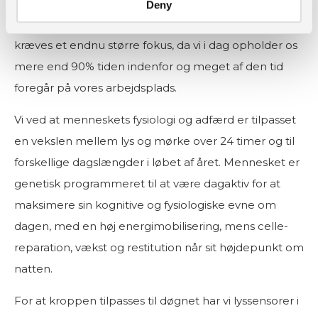
men M-EDI er et vigtigt skridt i at få tænkt de ikke-
Deny
visuelle effekter ind i kravene til belysningen. Der
kræves et endnu større fokus, da vi i dag opholder os
mere end 90% tiden indenfor og meget af den tid
foregår på vores arbejdsplads.
Vi ved at menneskets fysiologi og adfærd er tilpasset
en vekslen mellem lys og mørke over 24 timer og til
forskellige dagslængder i løbet af året. Mennesket er
genetisk programmeret til at være dagaktiv for at
maksimere sin kognitive og fysiologiske evne om
dagen, med en høj energimobilisering, mens celle-
reparation, vækst og restitution når sit højdepunkt om
natten.
For at kroppen tilpasses til døgnet har vi lyssensorer i