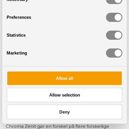
Selection
Chroma Zenit anvendes med stor effekt i
plejesektoren. Her tilpasses lyset individuelle behov
Preferences
for stimulering af borgerne.
Statistics
Læs mere
Marketing
Allow all
Allow selection
Deny
Hospitaler
Chroma Zenit gør en forskel på flere forskellige