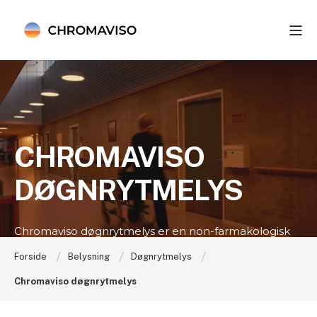
CHROMAVISO
DØGNRYTMELYS
Chromaviso døgnrytmelys er en non-farmakologisk
behandling med dokumenteret effekt
Forside
Belysning
Døgnrytmelys
Chromaviso døgnrytmelys