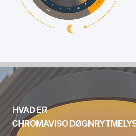
HVAD ER
CHROMAVISO DØGNRYTMELY