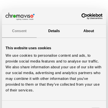
PRODUKTER I SHOWROOM
Consent
Details
About
Hos Chromaviso har vi udviklet og designet
vores egne armaturer og betjeninger samt nøje
This website uses cookies
udvalgt øvrige produkter, der understøtter
We use cookies to personalise content and ads, to
vores belysningsløsninger. Vi har også fokus på
provide social media features and to analyse our traffic.
integrationer og styring, så vores produkter og
We also share information about your use of our site with
løsninger passer til konkrete behov.
our social media, advertising and analytics partners who
may combine it with other information that you’ve
provided to them or that they’ve collected from your use
of their services.
Få overblik over vores produkter
Consent