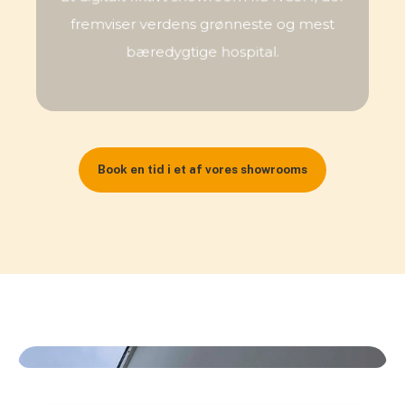
fremviser verdens grønneste og mest
fremviser verdens grønneste og mest
bæredygtige hospital.
bæredygtige hospital.
Book en tid i et af vores showrooms