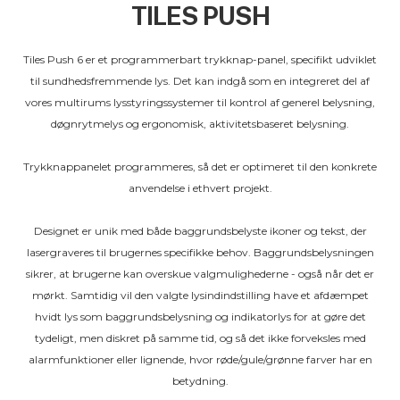
TILES PUSH
Tiles Push 6 er et programmerbart trykknap-panel, specifikt udviklet
til sundhedsfremmende lys. Det kan indgå som en integreret del af
vores multirums lysstyringssystemer til kontrol af generel belysning,
døgnrytmelys og ergonomisk, aktivitetsbaseret belysning.
Trykknappanelet programmeres, så det er optimeret til den konkrete
anvendelse i ethvert projekt.
Designet er unik med både baggrundsbelyste ikoner og tekst, der
lasergraveres til brugernes specifikke behov. Baggrundsbelysningen
sikrer, at brugerne kan overskue valgmulighederne - også når det er
mørkt. Samtidig vil den valgte lysindindstilling have et afdæmpet
hvidt lys som baggrundsbelysning og indikatorlys for at gøre det
tydeligt, men diskret på samme tid, og så det ikke forveksles med
alarmfunktioner eller lignende, hvor røde/gule/grønne farver har en
betydning.