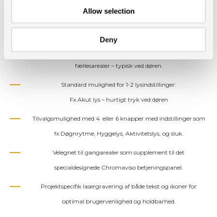
betjeningsunivers
Allow selection
Høj genkendelighed - nem og hurtig betjening.
Deny
Fleksibilitet og tilgængelighed - Placeres i boliger og i
fællesarealer – typisk ved døren.
Standard mulighed for 1-2 lysindstillinger:
Fx Akut lys – hurtigt tryk ved døren
Tilvalgsmulighed med 4 eller 6 knapper med indstillinger som
fx Døgnrytme, Hyggelys, Aktivitetslys, og sluk.
Velegnet til gangarealer som supplement til det
specialdesignede Chromaviso betjeningspanel.
Projektspecifik lasergravering af både tekst og ikoner for
optimal brugervenlighed og holdbarhed.