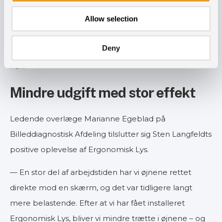
for at se Ergonomisk Lys i funktion. Ved al
Allow selection
nyindretning bør lyset tænkes med. Det gælder både
nybyggeri og renovering. Når vi bruger flere millioner
Deny
på sådan en stue, så skal lyset være i orden, slutter
han.
Mindre udgift med stor effekt
Ledende overlæge Marianne Egeblad på
Billeddiagnostisk Afdeling tilslutter sig Sten Langfeldts
positive oplevelse af Ergonomisk Lys.
— En stor del af arbejdstiden har vi øjnene rettet
direkte mod en skærm, og det var tidligere langt
mere belastende. Efter at vi har fået installeret
Ergonomisk Lys, bliver vi mindre trætte i øjnene – og