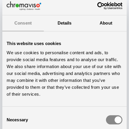
indflydelse på vores søvn. Hvis lyset er kraftigt nok, så
er det nemlig stort set ligegyldigt hvilken farve lys,
skærmen udsender, det vil stadig kunne påvirke os.
Consent
Details
About
Det betyder også, at nattilstanden på vores telefoner
ikke nødvendigvis er en garanti for, at den naturlige
This website uses cookies
søvnforberedelse, der sker i vores krop om aftenen,
We use cookies to personalise content and ads, to
ikke bliver forstyrret. Hvis lysintensiteten er skruet helt
provide social media features and to analyse our traffic.
We also share information about your use of our site with
i top, så er de varme farvetoner, som nattilstanden er
our social media, advertising and analytics partners who
indstillet til, potentielt uden effekt. Dermed kan
may combine it with other information that you’ve
nattilstanden ikke alene sikre den gode søvn og en
provided to them or that they’ve collected from your use
stabil døgnrytme, det handler også om, hvor kraftigt
of their services.
lyset er og – vigtigere endnu – om det indhold, vi ser
på vores devices.
Consent
Necessary
Selection
Underholdning udskyder søvn