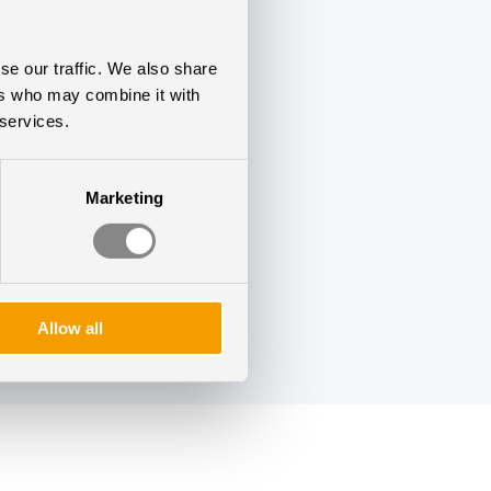
løjens nye Building
se our traffic. We also share
ers who may combine it with
rhed og sundhed
 services.
t, CEJ. Vi ser frem
Marketing
enter og personale.
Allow all