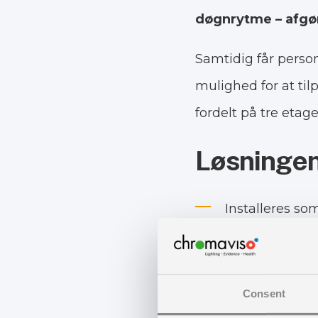
døgnrytme – afgør
Samtidig får person
mulighed for at tilp
fordelt på tre etage
Løsningen
Installeres som
døgnrytmelys s
Sammen med CE
Consent
løsning med D