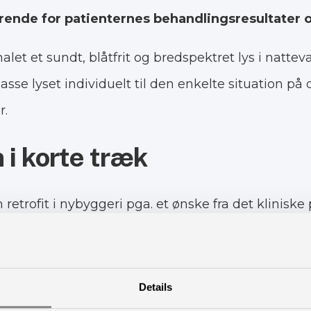
ende for patienternes behandlingsresultater og
alet et sundt, blåtfrit og bredspektret lys i natte
asse lyset individuelt til den enkelte situation på
r.
 i korte træk
 retrofit i nybyggeri pga. et ønske fra det klinisk
om behandling – ligesom de har haft i + 8 år ind
J – Center for Ejendomme, Region Hovedstaden
Details
MX-KNX integration