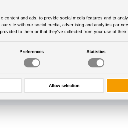
t Chroma Zenit døgnrytmelyset tapper ind i Nordf
stem, og kan styres via KNX
e content and ads, to provide social media features and to analy
 our site with our social media, advertising and analytics partn
e Turnkey løsning, som sikrer høj driftssikke
 provided to them or that they’ve collected from your use of their
ange samarbejdspartnere på projektet Neurocentre
Preferences
Statistics
 den nye løsning og gøre en forskel for både pati
Allow selection