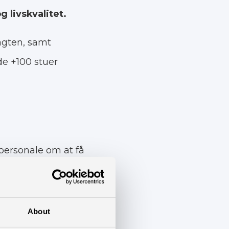
 livskvalitet.
vagten, samt
 de +100 stuer
e personale om at få
en flytningen
 har vi skabt en
About