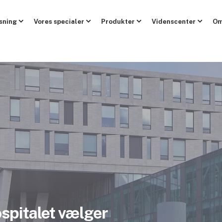
sning
Vores specialer
Produkter
Videnscenter
Om
spitalet vælger