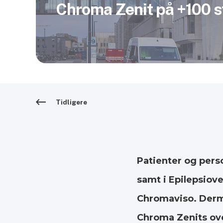
Chroma Zenit på +100 s
Tidligere
Patienter og per
samt i Epilepsiov
Chromaviso. Derm
Chroma Zenits ove