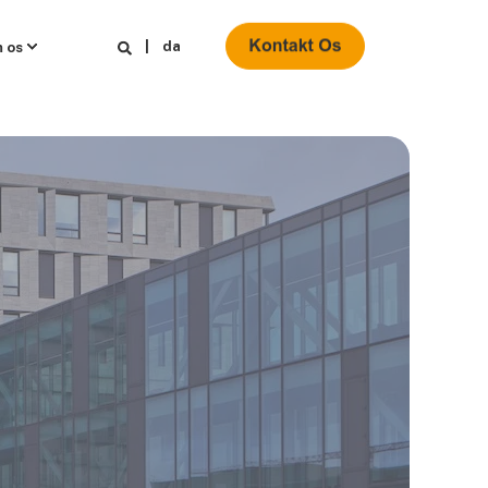
da
 os