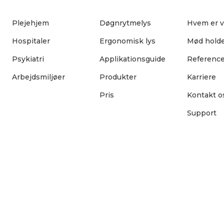
Plejehjem
Døgnrytmelys
Hvem er v
Hospitaler
Ergonomisk lys
Mød hold
Psykiatri
Applikationsguide
Reference
Arbejdsmiljøer
Produkter
Karriere
Pris
Kontakt o
Support