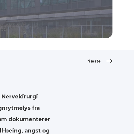
Næste
 Nervekirurgi
gnrytmelys fra
som dokumenterer
l-being, angst og