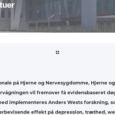
tuer
sonale på Hjerne og Nervesygdomme, Hjerne og
ervågningen vil fremover få evidensbaseret dø
ed implementeres Anders Wests forskning, 
rbevisende effekt på depression, træthed, wel